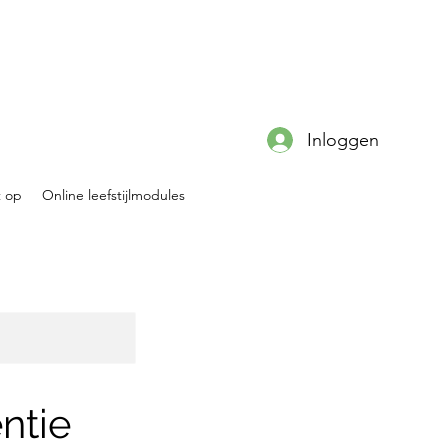
Inloggen
 op
Online leefstijlmodules
ntie