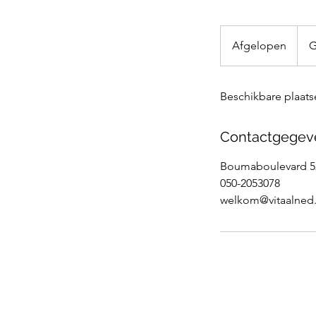
Grati
Afgelopen
A
G
f
g
Beschikbare plaats
e
l
o
Contactgegev
p
e
Boumaboulevard 52
n
050-2053078
welkom@vitaalned.