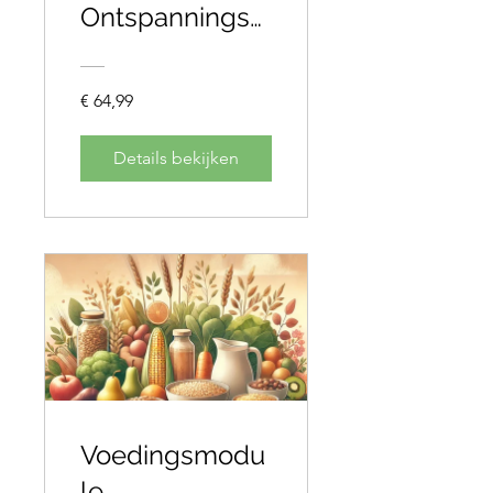
Ontspannings
module
€ 64,99
Details bekijken
Voedingsmodu
le