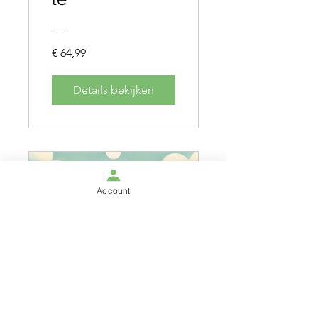
€ 64,99
Details bekijken
Account
Beweegmodul
e