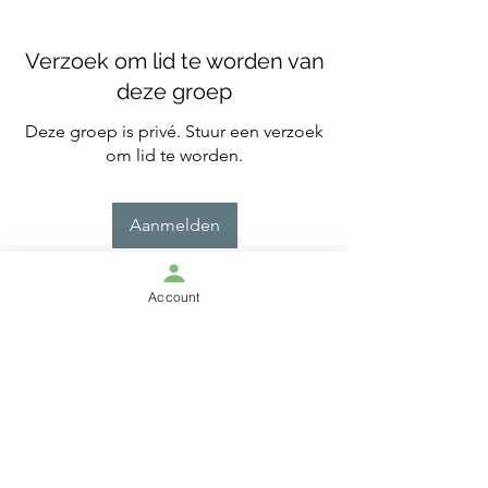
Verzoek om lid te worden van
deze groep
Deze groep is privé. Stuur een verzoek
om lid te worden.
Aanmelden
Account
Over
Welkom bij de groep! Je kunt contact
leggen met andere leden
...
Meer lezen